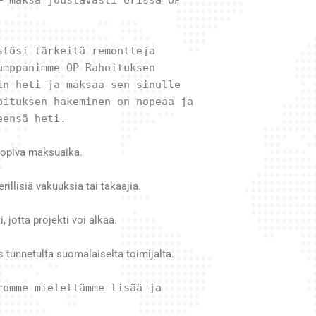
stösi tärkeitä remontteja
umppanimme OP Rahoituksen
in heti ja maksaa sen sinulle
oituksen hakeminen on nopeaa ja
eensä heti.
 sopiva maksuaika.
rillisiä vakuuksia tai takaajia.
jotta projekti voi alkaa.
s tunnetulta suomalaiselta toimijalta.
romme mielellämme lisää ja