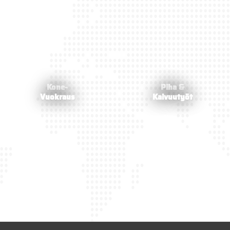
Kone-
Piha &
Vuokraus
Kaivuutyöt