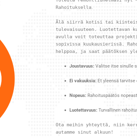
Rahoituksella
.
Älä siirrä kotisi tai kiintei
tulevaisuuteen. Luotettavan k
avulla voit toteuttaa projekt
sopivissa kuukausierissä. Rah
helppoa, ja saat päätöksen yl
Joustavuus:
Valitse itse sinulle
Ei vakuuksia:
Et yleensä tarvitse e
Nopeus:
Rahoituspäätös nopeasti, 
Luotettavuus:
Turvallinen rahoitu
Ota meihin yhteyttä, niin ker
autamme sinut alkuun!