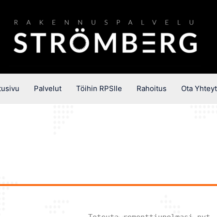
tusivu
Palvelut
Töihin RPSlle
Rahoitus
Ota Yhteyt
Toteuta remonttiunelmasi nyt 