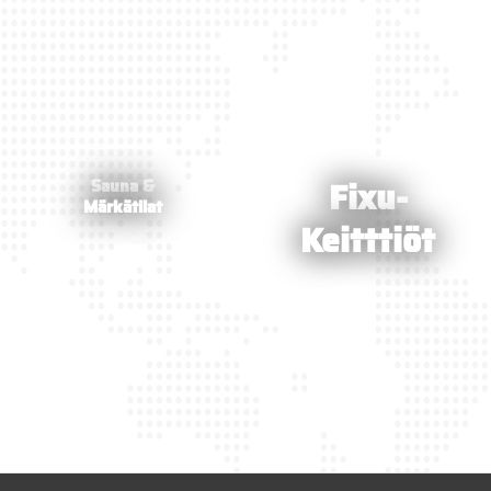
Fixu-
Sauna &
Märkätilat
Keitttiöt