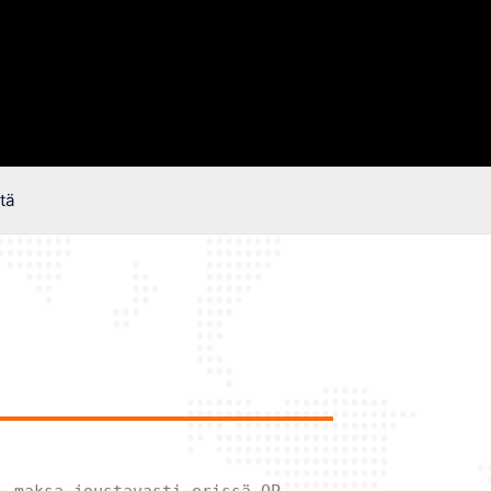
tä
– maksa joustavasti erissä OP