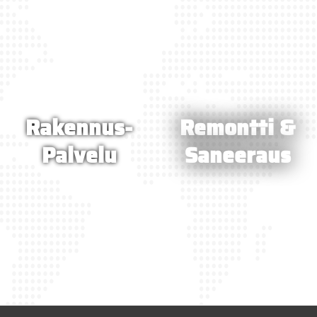
Rakennus-
Remontti &
Palvelu
Saneeraus