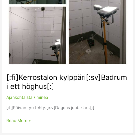
[:fi]Kerrostalon kylppäri[:sv]Badrum
i ett höghus[:]
Ajankohtaista
/
minea
[:fi]Päivän työ tehty.[:sv]Dagens jobb klart.[:]
Read More »